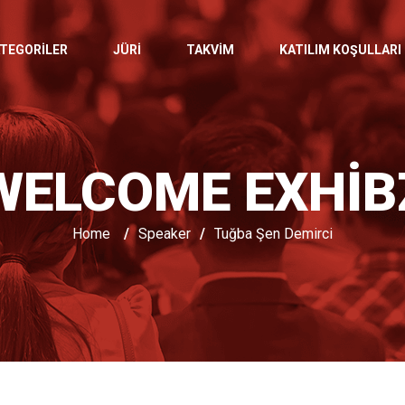
TEGORILER
JÜRI
TAKVIM
KATILIM KOŞULLARI
WELCOME EXHIB
Home
/
Speaker
/
Tuğba Şen Demirci